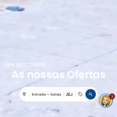
VEM DESCOBRIR
As nossas Ofertas
Entrada — Saída
2
1